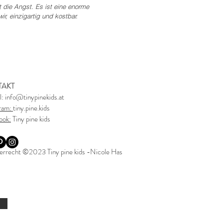
t die Angst. Es ist eine enorme
r, einzigartig und kostbar.
TAKT
l:
info@tinypinekids.at
gram:
tiny.pine.kids
ook:
Tiny pine kids
rrecht ©2023 Tiny pine kids -Nicole Has