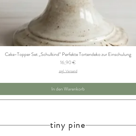
Cake-Topper Set „Schulkind“ Perfekte Tortendeko zur Einschulung
Preis
16,90 €
zzgl. Versand
In den Warenkorb
tiny pine