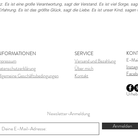
z. Es ist eine große Verantwortung, sagt der Verstand. Es ist viel Sorge, sag
rfahrung. Es ist das größte Glück, sagt die Liebe. Es ist unser Kind, sagen wi
KON
NFORMATIONEN
SERVICE
E-Mai
mpressum
Versand und Bezahlung
Insta
atenschutzerklärung
Über mich
Faceb
llgemeine Geschäftsbedingungen
Kontakt
Urhebe
Newsletter-Anmeldung
Anmelden