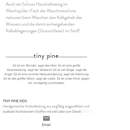
Auch ein Schuss Haushaltsessig im
Weichspüler-Fach der Waschmaschine
reduziert beim Waschen den Kalkgehalt des
Wassers und die damit einhergehenden
Kalkablagerungen (Grauschleier) im Stoff.
tiny pine
Es ist ein Wunder, sagt das Herz. Es ist eine große
Verantwortung, sagt der Verstand. Es ist viel Sorge, sagt die
Angst. Es ist eine enorme Herausforderung, sagt die Erfahrung.
Es ist das größte Glück, sagt die Liebe. Es ist unser Kind, sagen
wir, einzigartig und kostbar.
TINY PINE KIDS
Handgemachte Kinderkleidung aus sorgfältig ausgewählten und
qualitativ hochwertigen Stoffen mit viel Liebe zum Detail.
INFORMATIONEN
SERVICE
Email
Impressum
Versand und Bezahlung