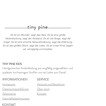
tiny pine
Es ist ein Wunder, sagt das Herz. Es ist eine große
Verantwortung, sagt der Verstand. Es ist viel Sorge, sagt die
Angst. Es ist eine enorme Herausforderung, sagt die Erfahrung.
Es ist das größte Glück, sagt die Liebe. Es ist unser Kind, sagen
wir, einzigartig und kostbar.
TINY PINE KIDS
Handgemachte Kinderkleidung aus sorgfältig ausgewählten und
qualitativ hochwertigen Stoffen mit viel Liebe zum Detail.
INFORMATIONEN
SERVICE
Impressum
Versand und Bezahlung
Datenschutzerklärung
Über mich
Allgemeine
Kontakt
Geschäftsbedingungen
KONTAKT