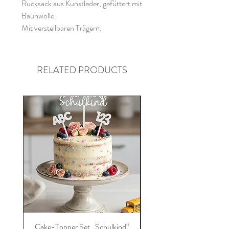
Rucksack aus Kunstleder, gefüttert mit
Baunwolle.
Mit verstellbaren Trägern.
RELATED PRODUCTS
Cake-Topper Set „Schulkind“
Die ultimative Schultü