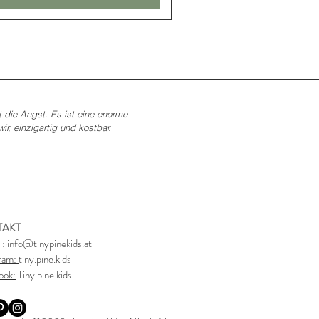
t die Angst. Es ist eine enorme
r, einzigartig und kostbar.
TAKT
l:
info@tinypinekids.at
gram:
tiny.pine.kids
ook:
Tiny pine kids