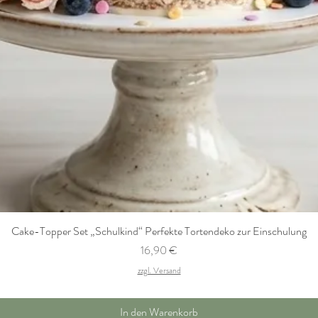
Cake-Topper Set „Schulkind“ Perfekte Tortendeko zur Einschulung
Preis
16,90 €
zzgl. Versand
In den Warenkorb