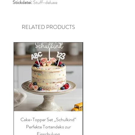
Stickdatei:
Stuff-deluxe
RELATED PRODUCTS
Cake-Topper Set „Schulkind“
Die ultimative Schultü
Perfekte Tortendeko zur
Einkaufsliste (PDF-Dow
Einschulung
– Sinnvoll, liebevoll 