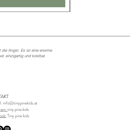
t die Angst. Es ist eine enorme
r, einzigartig und kostbar.
TAKT
l:
info@tinypinekids.at
gram:
tiny.pine.kids
ook:
Tiny pine kids