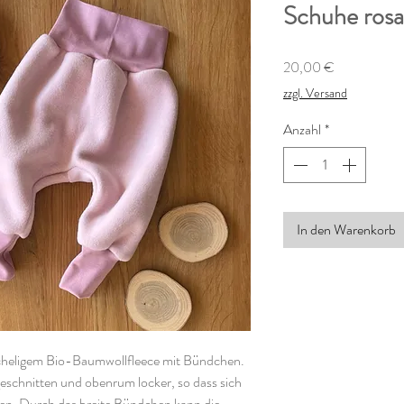
Schuhe rosa
Preis
20,00 €
zzgl. Versand
Anzahl
*
In den Warenkorb
heligem Bio-Baumwollfleece mit Bündchen.
eschnitten und obenrum locker, so dass sich
nnen. Durch das breite Bündchen kann die