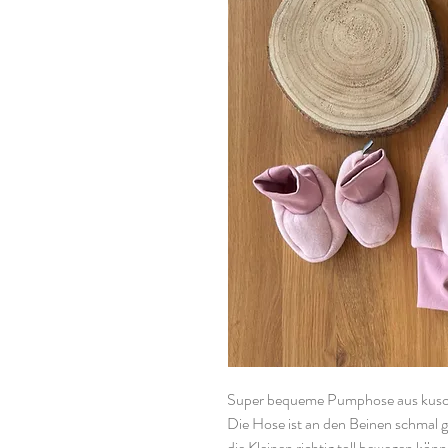
Super bequeme Pumphose aus kusc
Die Hose ist an den Beinen schmal g
die Kleinen richtig toll bewegen kö