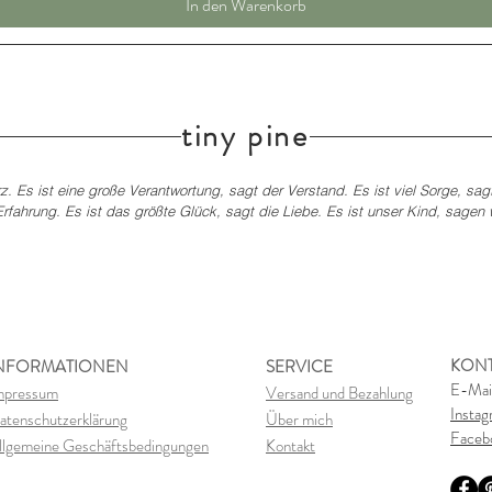
In den Warenkorb
tiny pine
z. Es ist eine große Verantwortung, sagt der Verstand. Es ist viel Sorge, sag
rfahrung. Es ist das größte Glück, sagt die Liebe. Es ist unser Kind, sagen wi
KON
NFORMATIONEN
SERVICE
E-Mai
mpressum
Versand und Bezahlung
Insta
atenschutzerklärung
Über mich
Faceb
llgemeine Geschäftsbedingungen
Kontakt