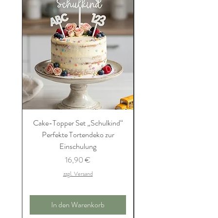
Cake-Topper Set „Schulkind“
Die ultimative Schultü
Perfekte Tortendeko zur
Einkaufsliste (PDF-Dow
Einschulung
– Sinnvoll, liebevoll 
Preis
16,90 €
Kaufe das Buch - die Einkau
zzgl. Versand
In den Warenkorb