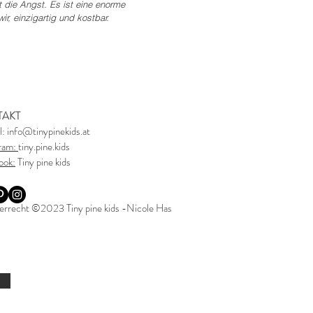
t die Angst. Es ist eine enorme
r, einzigartig und kostbar.
TAKT
l:
info@tinypinekids.at
gram:
tiny.pine.kids
ook:
Tiny pine kids
rrecht ©2023 Tiny pine kids -Nicole Has