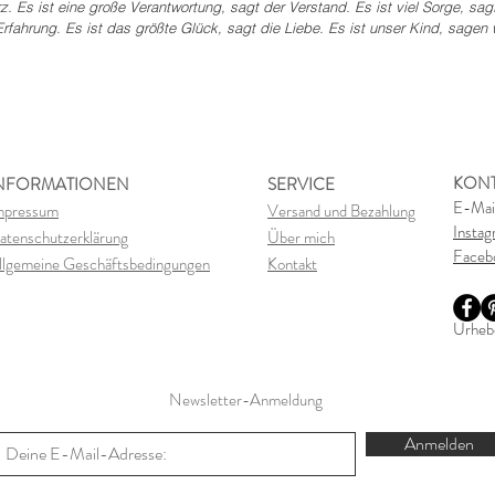
z. Es ist eine große Verantwortung, sagt der Verstand. Es ist viel Sorge, sag
rfahrung. Es ist das größte Glück, sagt die Liebe. Es ist unser Kind, sagen wi
KON
NFORMATIONEN
SERVICE
E-Mai
mpressum
Versand und Bezahlung
Insta
atenschutzerklärung
Über mich
Faceb
llgemeine Geschäftsbedingungen
Kontakt
Urhebe
Newsletter-Anmeldung
Anmelden