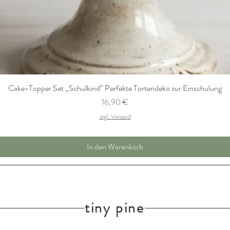
Cake-Topper Set „Schulkind“ Perfekte Tortendeko zur Einschulung
Preis
16,90 €
zzgl. Versand
In den Warenkorb
tiny pine