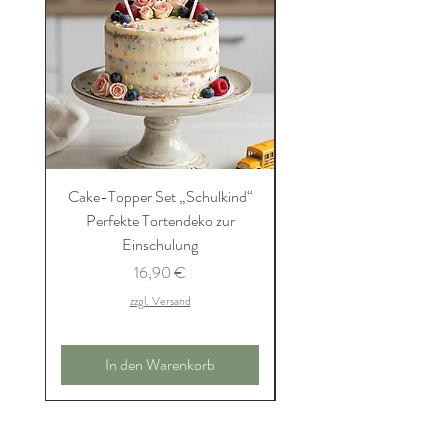
Cake-Topper Set „Schulkind“
Die ultimative Schultü
Perfekte Tortendeko zur
Einkaufsliste (PDF-Dow
Einschulung
– Sinnvoll, liebevoll 
Preis
16,90 €
Kaufe das Buch - die Einkau
zzgl. Versand
In den Warenkorb