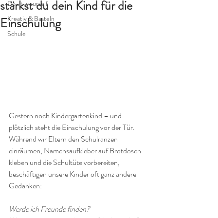
stärkst du dein Kind für die
Do-it-yourself
Kreativ & Basteln
Einschulung
Schule
Gestern noch Kindergartenkind – und 
plötzlich steht die Einschulung vor der Tür.
Während wir Eltern den Schulranzen 
einräumen, Namensaufkleber auf Brotdosen 
kleben und die Schultüte vorbereiten, 
beschäftigen unsere Kinder oft ganz andere 
Gedanken:
Werde ich Freunde finden?