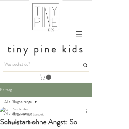
tiny pine kids
Beitrag
Alle Blogbeiträge
Nicole Has
Alle Blogbeiträge
11. Juni
8 Min. Lesezeit
Schulstart ohne Angst: So
Camping mit Kindern